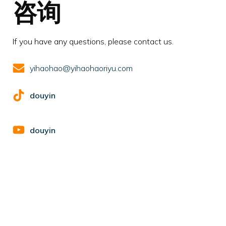
咨询
If you have any questions, please contact us.
yihaohao@yihaohaoriyu.com
douyin
douyin