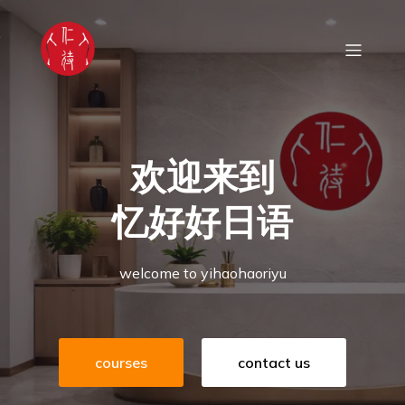
欢迎来到
忆好好日语
welcome to yihaohaoriyu
courses
contact us